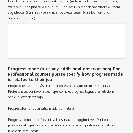
Hauptbereiche zu denen gearbeitet wurde (unterrichtete Sprachfunktionen;
Vokabeln und Sprache, die zur Erfüllung der Funktionen abgedeckt wurden;
abgedeckte Grammatikbereiche; entwickelte Lese-, Schreib-, Hör- und
Sprechfähigkeiten)
Progress made (plus any additional observations). For
Professional courses please specify how progress made
is related to their job:
Progreso realizado (más cualquier observación adicional). Para cursos
Profesionales por favor especifique como el progreso logrado se relaciona
con el puesto de trabajo
Progrès obtenu (observations additionnelles)
Progressi compiuti (più eventuali osservazioni aggiuntive). Per i corsi
professionali, specificare in che modo i progressi compiuti sono correlati al
lavoro dello studente