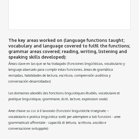
The key areas worked on (language functions taught;
vocabulary and language covered to fulfil the functions;
grammar areas covered; reading, writing, listening and
speaking skills developed):
Áreas clave en las que se ha trabajado (funciones lingüísticas, vocabulario y
lenguaje abarcado para cumplir estas funciones, áreas de gramática
revisadas, habilidades de lectura, escritura, comprensión auditiva y
conversación desarrolladas)
Les domaines abordés (les fonctions linguistiques étudiés, vocabulaire et
pratique linguistique, grammaire, écrit, lecture, expression orale)
Aree chiave su cui si è lavorato (funzioni linguistiche insegnate –
vocabolario e pratica linguistica scelti per adempiere a tali funzioni - aree
grammaticali affrontate - capacità di lettura, scrittura, ascolto e
conversazione sviluppate)